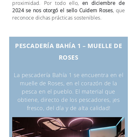
proximidad. Por todo ello,
en diciembre de
2024 se nos otorgó el sello Cuidem Roses
, que
reconoce dichas prácticas sostenibles.
PESCADERÍA BAHÍA 1 – MUELLE DE
ROSES
La pescadería Bahía 1 se encuentra en el
muelle de Roses, en el corazón de la
pesca en el pueblo. El material que
obtiene, directo de los pescadores, ¡es
fresco, del día y de alta calidad!