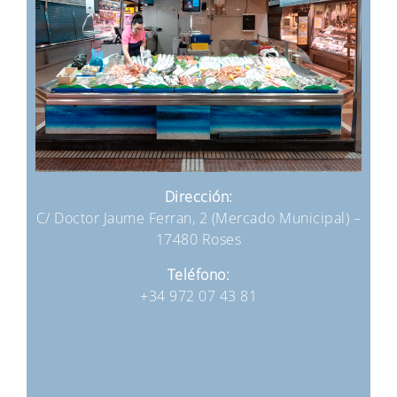
Dirección:
C/ Doctor Jaume Ferran, 2 (Mercado Municipal) –
17480 Roses
Teléfono:
+34 972 07 43 81