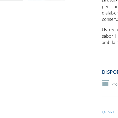
Les Anx
per con
d’elabor
conserva
Us reco
sabor i 
amb la r
DISPO
Pro
QUANTIT