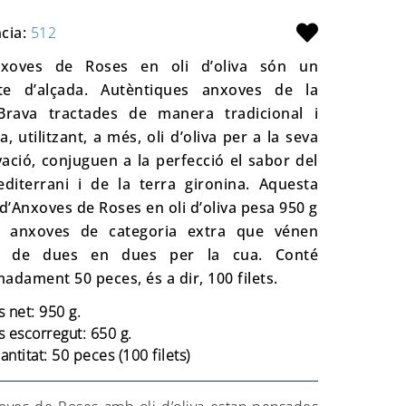
cia:
512
xoves de Roses en oli d’oliva són un
te d’alçada. Autèntiques anxoves de la
Brava tractades de manera tradicional i
, utilitzant, a més, oli d’oliva per a la seva
ació, conjuguen a la perfecció el sabor del
iterrani i de la terra gironina. Aquesta
 d’Anxoves de Roses en oli d’oliva pesa 950 g
é anxoves de categoria extra que vénen
es de dues en dues per la cua. Conté
adament 50 peces, és a dir, 100 filets.
s net: 950 g.
s escorregut: 650 g.
antitat: 50 peces (100 filets)