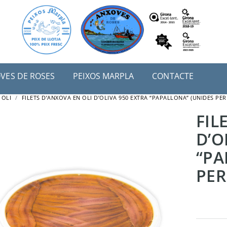
VES DE ROSES
PEIXOS MARPLA
CONTACTE
 OLI
FILETS D’ANXOVA EN OLI D’OLIVA 950 EXTRA “PAPALLONA” (UNIDES PER
FIL
D’O
“PA
S DE ROSES EN OLI
BOQUERONS (SEITONS) EN
PER
VINAGRE