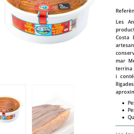
Referèn
Les An
produc
Costa 
artesana
conserv
mar Med
terrina
i cont
lligad
aproxim
Pe
Pe
Qu