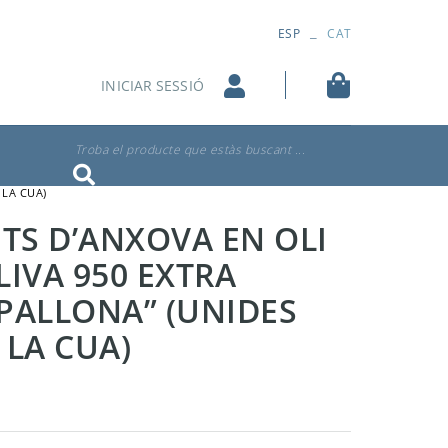
_
ESP
CAT
INICIAR SESSIÓ
Troba el producte que estàs buscant ...
 LA CUA)
ETS D’ANXOVA EN OLI
LIVA 950 EXTRA
PALLONA” (UNIDES
TONYINA / BONÍTOL EN
 LA CUA)
CONSERVA